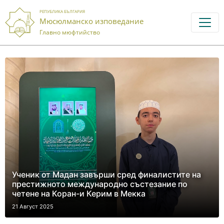
РЕПУБЛИКА БЪЛГАРИЯ
Мюсюлманско изповедание
Главно мюфтийство
Ученик от Мадан завърши сред финалистите на
престижното международно състезание по
четене на Коран-и Керим в Мекка
21 Август 2025