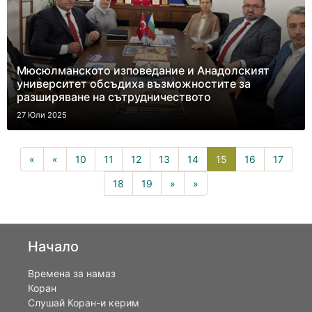
Мюсюлманското изповедание и Анадолският
университет обсъдиха възможностите за
разширяване на сътрудничеството
27 Юли 2025
15(current)
«
«
10
11
12
13
14
15
16
17
18
19
»
»
Начало
Времена за намаз
Коран
Слушай Коран-и керим