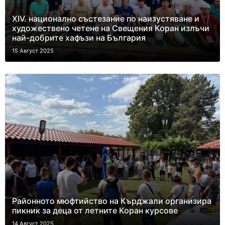
XIV. национално състезание по наизустяване и
художествено четене на Свещения Коран излъчи
най-добрите хафъзи на България
15 Август 2025
Районното мюфтийство на Кърджали организира
пикник за деца от летните Коран курсове
14 Август 2025