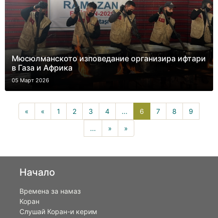
Мюсюлманското изповедание организира ифтари
в Газа и Африка
05 Март 2026
6(current)
«
«
1
2
3
4
...
6
7
8
9
...
»
»
Начало
Времена за намаз
Коран
Слушай Коран-и керим