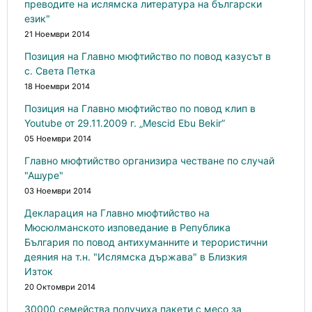
преводите на ислямска литература на български
език"
21 Ноември 2014
Позиция на Главно мюфтийство по повод казусът в
с. Света Петка
18 Ноември 2014
Позиция на Главно мюфтийство по повод клип в
Youtube от 29.11.2009 г. „Mescid Ebu Bekir”
05 Ноември 2014
Главно мюфтийство организира честване по случай
"Ашуре"
03 Ноември 2014
Декларация на Главно мюфтийство на
Мюсюлманското изповедание в Република
България по повод антихуманните и терористични
деяния на т.н. "Ислямска държава" в Близкия
Изток
20 Октомври 2014
30000 семейства получиха пакети с месо за