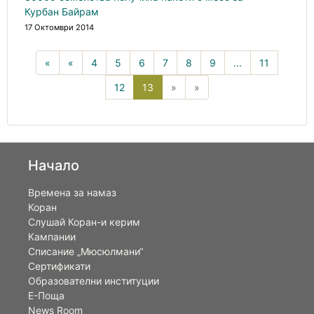
Курбан Байрам
17 Октомври 2014
«
«
4
5
6
7
8
9
...
11
13(current)
12
13
»
»
Начало
Времена за намаз
Коран
Слушай Коран-и керим
Кампании
Списание „Мюсюлмани“
Сертификати
Образователни институции
Е-Поща
News Room