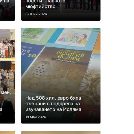
и на
посети Главното
мюфтийство
07 Юни 2026
умен,
Над 508 хил. евро бяха
събрани в подкрепа на
а
изучаването на Исляма
19 Май 2026