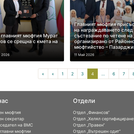
Главният мюфтия присъ
на награждаването след
 главният мюфтия Мурат
състезание по четене на 
ов се срещна с кмета на
организирано от Районн
мюфтийство – Пазарджи
й 2026
11 Май 2026
4(current)
«
«
1
2
3
4
...
6
7
нас
Отдели
ен мюфтия
Отдел „Финансов“
ен секретар
Отдел „Хелял сертифициране
седател на ВМС
Отдел „Правен“
 главни мюфтии
Отдел „Вътрешен одит“