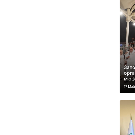
Запо
орга
мюф
17 Ма