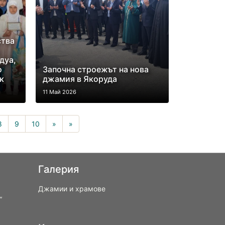
ства
дуа,
о
Започна строежът на нова
к
джамия в Якоруда
11 Май 2026
8
9
10
»
»
Галерия
Джамии и храмове
“