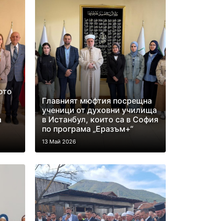
ото
Главният мюфтия посрещна
ученици от духовни училища
а
в Истанбул, които са в София
по програма „Еразъм+“
13 Май 2026