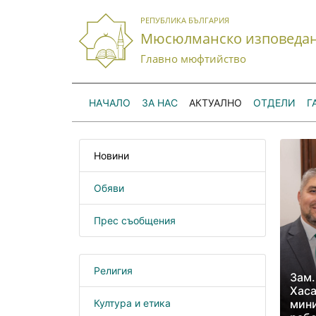
РЕПУБЛИКА БЪЛГАРИЯ
Мюсюлманско изповеда
Главно мюфтийство
НАЧАЛО
ЗА НАС
АКТУАЛНО
ОТДЕЛИ
Г
Новини
Обяви
Прес съобщения
Религия
Зам.
Хаса
Култура и етика
мини