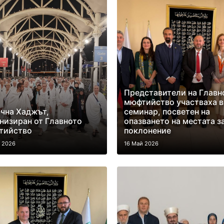
Представители на Главн
мюфтийство участваха в
чна Хаджът,
семинар, посветен на
низиран от Главното
опазването на местата з
тийство
поклонение
й 2026
16 Май 2026