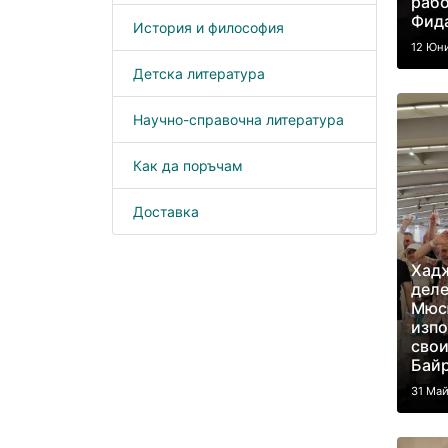
рабо
Фид
История и философия
12 Юн
Детска литература
Научно-справочна литература
Как да поръчам
Доставка
Хадж
деле
Мюс
изпо
свои
Бай
31 Ма