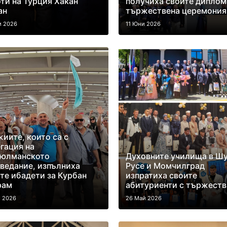
ти на Турция Хакан
получиха своите диплом
ан
тържествена церемония
и 2026
11 Юни 2026
иите, които са с
гация на
юлманското
Духовните училища в Ш
ведание, изпълниха
Русе и Момчилград
те ибадети за Курбан
изпратиха своите
рам
абитуриенти с тържеств
й 2026
26 Май 2026