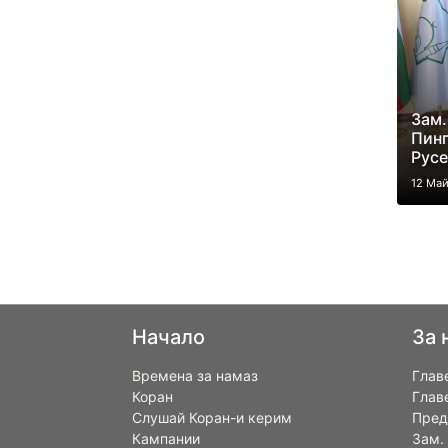
Зам.
Пинг
Русе
12 Ма
Начало
За 
Времена за намаз
Глав
Коран
Глав
Слушай Коран-и керим
Пред
Кампании
Зам.